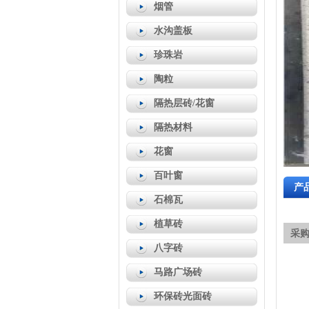
烟管
水沟盖板
珍珠岩
陶粒
隔热层砖/花窗
隔热材料
花窗
百叶窗
产
石棉瓦
植草砖
采
八字砖
马路广场砖
环保砖光面砖