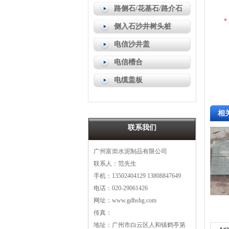
路侧石/花基石/路介石
*
侧入石沙井树头桩
电信沙井盖
电信槽合
电缆盖板
相
联系我们
广州富崇水泥制品有限公司
联系人：范先生
手机：13502404129 13808847649
电话：020-29061426
网址：www.gdhshg.com
传真：
地址：广州市白云区人和镇鹤亭第